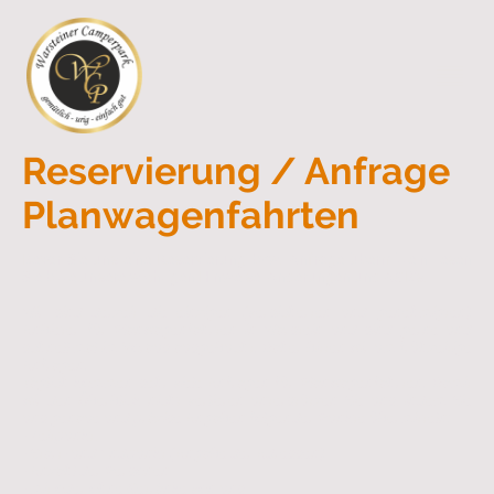
Reservierung / Anfrage
Planwagenfahrten
Bevor Sie uns eine Reservierung bzw. Anfrage übermitteln, lesen
Sie bitte unsere wichtigen Hinweise, Änderungen und AGB's.
Wir sind derzeit die einzigen (versicherten und genehmigten)
Anbieter für Planwagenfahrten in Warstein und sind gerne und
schnell mal im Voraus ausgebucht. Daher bitten wir um frühzeitige
Anfragen.
Täglich kommen sehr viele Anfragen für Planwagenfahrten. Damit
wir den Überblick nicht verlieren unterstützen Sie uns, indem Sie
uns genaue und präzise Angaben folgender Punkte übermitteln:
- Zeitpunkt,
- Start- und Endpunkt (Angabe der Adressen)
- Anzahl der Personen
- mit oder ohne Getränke von uns