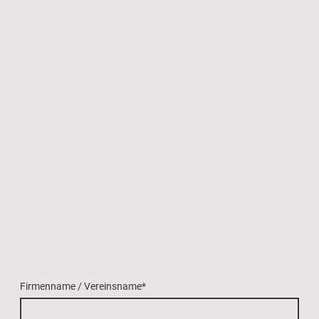
- wie lange möchten Sie gefahren werden
Solange wir diese Angaben nicht haben, können und werden wir
Anfragen nicht Bearbeiten bzw. Berücksichtigen.
Die erhobenen Daten dienen sowohl der besseren Planung, aber
auch der besseren Nachverfolgbarkeit bei eventuellen Schäden
durch den Mieter und werden unmittelbar nach der
durchgeführten Planwagenfahrt durch uns gelöscht!
Wir bitten schon jetzt um Verständnis, wenn wir Ihnen absagen
müssen, denn leider können wir nicht alle Wünsche abdecken.
Des Weiteren kommt es in letzter Zeit leider häufiger vor, dass der
Planwagen äußerst verschmutzt und beschädigt wird. Dieses
können wir nicht weiter dulden und hinnehmen. Deshalb behalten
wir uns vor, bei entsprechenden Gruppen eine Kaution für
Reinigung und Reparaturen in Höhe von min.
200,- Euro
vor Antritt
der Planwagenfahrt in Bar zu erheben. Ist nach der Planwagenfahrt
alles in Ordnung, zahlen wir das Geld selbstverständlich sofort
wieder aus. Wird der Planwagen nicht in gewünschter Weise
verlassen, wird die Kaution entsprechend des
Verschmutzungsgrades und/oder Reparatur des Schadens, fällig
bzw. mehr in Rechnung gestellt. Wir bitten dies zu beachten und
weiterhin um Verständnis.
Firmenname / Vereinsname
*