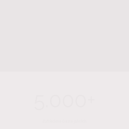
14+
Jahre bayerische Tradition
5.000+
Zufriedene Gäste jährlich