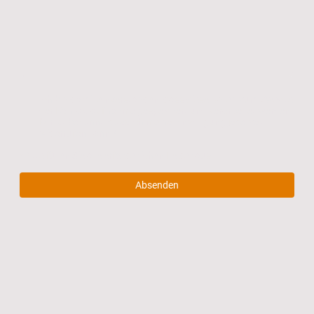
Ich bin damit einverstanden, dass diese Daten zum Zwecke
der Kontaktaufnahme gespeichert und verarbeitet werden.
Mir ist bekannt, dass ich meine Einwilligung jederzeit
widerrufen kann.
*
*Bitte füllen Sie alle erforderlichen Felder aus.
Absenden