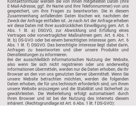
Kontaktformular werden die von Ihnen mitgeteilten Daten (Ihre
E-Mail-Adresse, ggf. Ihr Name und Ihre Telefonnummer) von uns
gespeichert, um Ihre Fragen zu beantworten. Die in diesem
Zusammenhang anfallenden Daten löschen wir, nachdem der
Zweck der Anfrage entfallen ist. Je nach Art der Anfrage erheben
wir diese Daten mit Ihrer ausdrücklichen Einwilligung gem. Art. 6
Abs. 1 lit. a) DSGVO, zur Abwicklung und Erfüllung eines
Vertrages oder vorvertraglicher Maßnahmen gem. Art. 6 Abs. 1
lit. b) DS-GVO oder bei einem berechtigten Interesse gem. Art. 6
Abs. 1 lit. f) DSGVO. Das berechtigte Interesse liegt dabei darin,
Anfragen zu beantworten und über unsere Produkte und
Dienstleistungen zu informieren.
Bei der ausschließlich informatorischen Nutzung der Website,
also wenn Sie sich nicht registrieren oder uns anderweitig
Informationen übermitteln, werden nur die Daten erhoben, die Ihr
Browser an den von uns genutzten Server übermittelt. Wenn Sie
unsere Website betrachten möchten, werden die folgenden
Daten erhoben, die für uns technisch erforderlich sind, um Ihnen
unsere Website anzuzeigen und die Stabilität und Sicherheit zu
gewährleisten. Die Weiterleitung erfolgt automatisiert durch
Ihren Browser und ist bei der Nutzung des Internets diesem
inhärent. (Rechtsgrundlage ist Art. 6 Abs. 1 lit. f DS-GVO):
IP-Adresse
Datum und Uhrzeit der Anfrage
Zeitzonendifferenz zur Greenwich Mean Time (GMT)
Inhalt der Anforderung (konkrete Seite)
Zugriffsstatus/HTTP-Statuscode